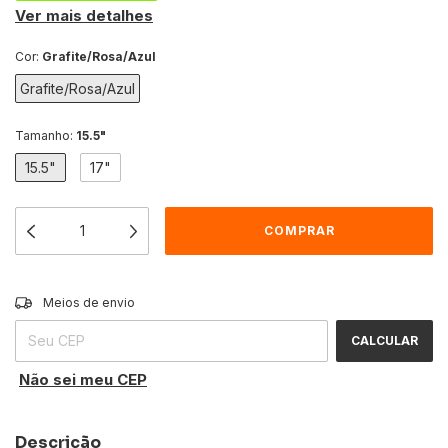
Ver mais detalhes
Cor:
Grafite/Rosa/Azul
Grafite/Rosa/Azul
Tamanho:
15.5"
15.5"
17"
Entregas para o CEP:
ALTERAR CEP
Meios de envio
CALCULAR
Não sei meu CEP
Descrição