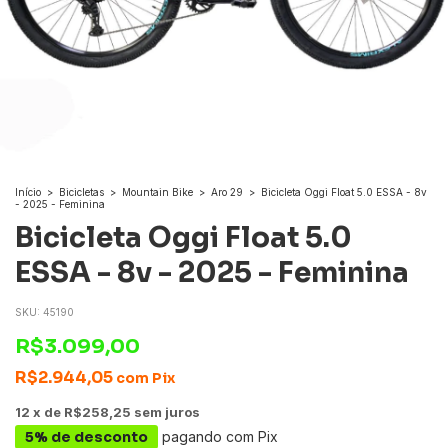
Início
>
Bicicletas
>
Mountain Bike
>
Aro 29
>
Bicicleta Oggi Float 5.0 ESSA - 8v
- 2025 - Feminina
Bicicleta Oggi Float 5.0
ESSA - 8v - 2025 - Feminina
SKU:
45190
R$3.099,00
R$2.944,05
com
Pix
12
x
de
R$258,25
sem juros
5% de desconto
pagando com Pix