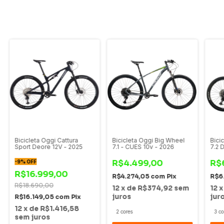
Bicicleta Oggi Cattura
Bicicleta Oggi Big Wheel
Bici
Sport Deore 12V - 2025
7.1 - CUES 10v - 2026
7.2 
R$4.499,00
R$
-
9
%
OFF
R$16.999,00
R$4.274,05
com
Pix
R$6
R$18.690,00
12
x
de
R$374,92
sem
12
juros
jur
R$16.149,05
com
Pix
12
x
de
R$1.416,58
2 cores
3 co
sem juros