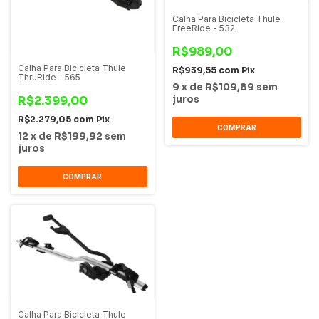
Calha Para Bicicleta Thule
FreeRide - 532
R$989,00
Calha Para Bicicleta Thule
R$939,55
com
Pix
ThruRide - 565
9
x
de
R$109,89
sem
R$2.399,00
juros
R$2.279,05
com
Pix
COMPRAR
12
x
de
R$199,92
sem
juros
COMPRAR
Calha Para Bicicleta Thule