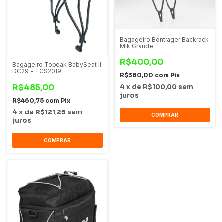
Bagageiro Bontrager Backrack
Mik Grande
R$400,00
Bagageiro Topeak BabySeat II
DC29 - TCS2019
R$380,00
com
Pix
R$485,00
4
x
de
R$100,00
sem
juros
R$460,75
com
Pix
4
x
de
R$121,25
sem
COMPRAR
juros
COMPRAR