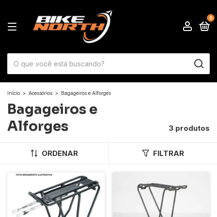
0
Início
>
Acessórios
>
Bagageiros e Alforges
Bagageiros e
Alforges
3 produtos
ORDENAR
FILTRAR