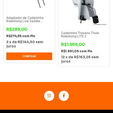
Adaptador de Cadeirinha
RideAlong Low Saddle
Adapter Para Bicicletas com
Selim Baixo
R$289,00
Cadeirinha Traseira Thule
R$274,55
com
Pix
RideAlong LITE 2
2
x
de
R$144,50
sem
R$1.959,00
juros
R$1.861,05
com
Pix
COMPRAR
12
x
de
R$163,25
sem
juros