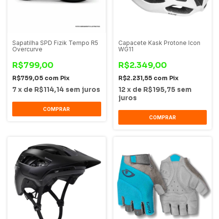
Sapatilha SPD Fizik Tempo R5
Capacete Kask Protone Icon
Overcurve
WG11
R$799,00
R$2.349,00
R$759,05
com
Pix
R$2.231,55
com
Pix
7
x
de
R$114,14
sem juros
12
x
de
R$195,75
sem
juros
COMPRAR
COMPRAR