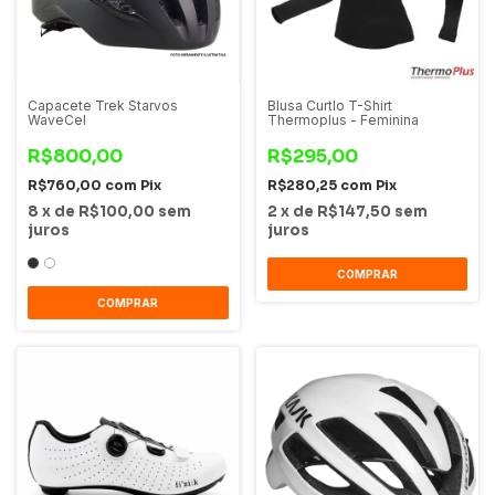
Capacete Trek Starvos
Blusa Curtlo T-Shirt
WaveCel
Thermoplus - Feminina
R$800,00
R$295,00
R$760,00
com
Pix
R$280,25
com
Pix
8
x
de
R$100,00
sem
2
x
de
R$147,50
sem
juros
juros
COMPRAR
COMPRAR