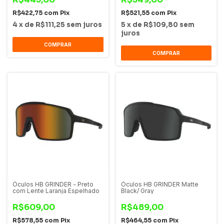
R$422,75
com
Pix
R$521,55
com
Pix
4
x
de
R$111,25
sem juros
5
x
de
R$109,80
sem
juros
COMPRAR
COMPRAR
Óculos HB GRINDER - Preto
Óculos HB GRINDER Matte
com Lente Laranja Espelhado
Black/ Gray
R$609,00
R$489,00
R$578,55
com
Pix
R$464,55
com
Pix