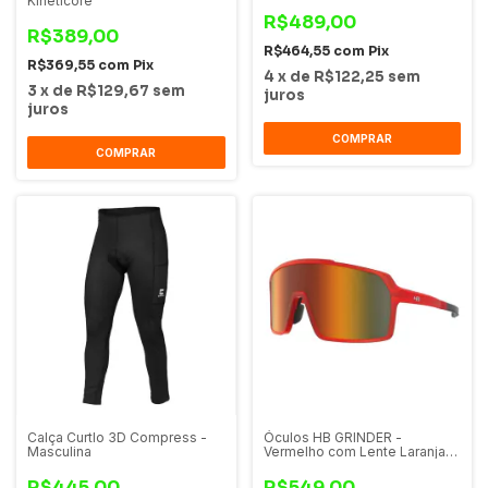
Kineticore
R$489,00
R$389,00
R$464,55
com
Pix
R$369,55
com
Pix
4
x
de
R$122,25
sem
3
x
de
R$129,67
sem
juros
juros
COMPRAR
COMPRAR
Calça Curtlo 3D Compress -
Óculos HB GRINDER -
Masculina
Vermelho com Lente Laranja
Espelhado
R$445,00
R$549,00