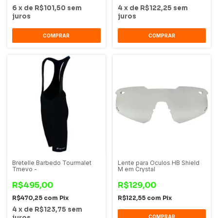
6
x
de
R$101,50
sem
4
x
de
R$122,25
sem
juros
juros
COMPRAR
COMPRAR
Bretelle Barbedo Tourmalet
Lente para Oculos HB Shield
Tmevo -
M em Crystal
R$495,00
R$129,00
R$470,25
com
Pix
R$122,55
com
Pix
4
x
de
R$123,75
sem
juros
COMPRAR