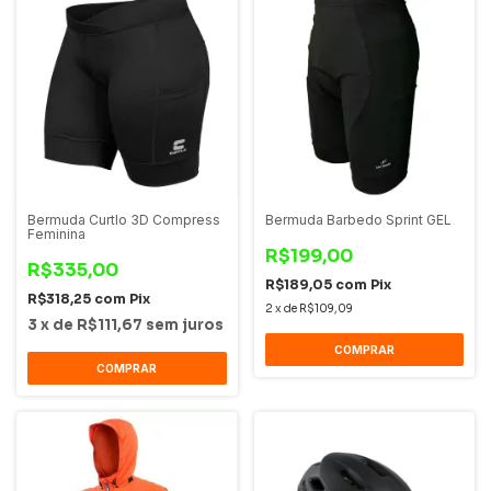
Bermuda Curtlo 3D Compress
Bermuda Barbedo Sprint GEL
Feminina
R$199,00
R$335,00
R$189,05
com
Pix
R$318,25
com
Pix
2
x
de
R$109,09
3
x
de
R$111,67
sem juros
COMPRAR
COMPRAR