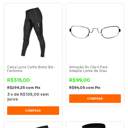
Calça Lycra Curtlo Biotic Bd -
Armação Rx Clip II Para
Feminina
Adaptar Lente de Grau
R$315,00
R$99,00
R$299,25
com
Pix
R$94,05
com
Pix
3
x
de
R$105,00
sem
juros
COMPRAR
COMPRAR