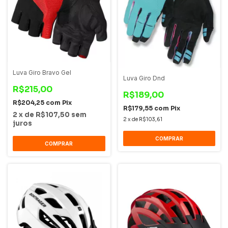
Luva Giro Bravo Gel
Luva Giro Dnd
R$215,00
R$189,00
R$204,25
com
Pix
R$179,55
com
Pix
2
x
de
R$107,50
sem
2
x
de
R$103,61
juros
COMPRAR
COMPRAR