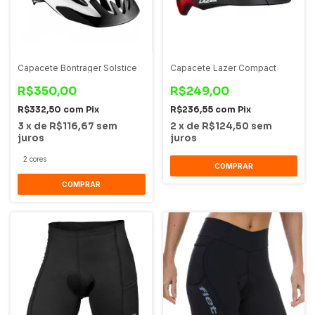
Capacete Bontrager Solstice
Capacete Lazer Compact
R$350,00
R$249,00
R$332,50
com
Pix
R$236,55
com
Pix
3
x
de
R$116,67
sem
2
x
de
R$124,50
sem
juros
juros
2 cores
COMPRAR
COMPRAR