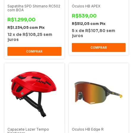
Sapatilha SPD Shimano RC502
Óculos HB APEX
com BOA
R$539,00
R$1.299,00
R$512,05
com
Pix
R$1.234,05
com
Pix
5
x
de
R$107,80
sem
12
x
de
R$108,25
sem
juros
juros
COMPRAR
COMPRAR
Capacete Lazer Tempo
Oculos HB Edge R