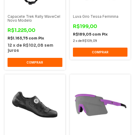
Capacete Trek Rally WaveCel
Luva Giro Tessa Feminina
Novo Modelo
R$199,00
R$1.225,00
R$189,05
com
Pix
R$1.163,75
com
Pix
2
x
de
R$109,09
12
x
de
R$102,08
sem
juros
COMPRAR
COMPRAR