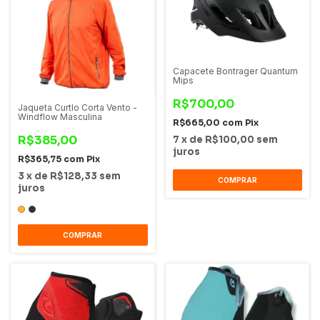
Capacete Bontrager Quantum
Mips
R$700,00
Jaqueta Curtlo Corta Vento -
Windflow Masculina
R$665,00
com
Pix
R$385,00
7
x
de
R$100,00
sem
juros
R$365,75
com
Pix
3
x
de
R$128,33
sem
COMPRAR
juros
COMPRAR