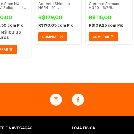
te Sram NX
Corrente Shimano
Corrente Shimano
1 Solidpin - 12
HG54 - 10
HG40 - 6/7/8
dades
velocidades
Velocidades
0,00
R$179,00
R$115,00
4,50
com
Pix
R$170,05
com
Pix
R$109,25
com
Pix
e
R$103,33
uros
COMPRAR
COMPRAR
PRAR
TE E NAVEGAÇÃO
LOJA FÍSICA