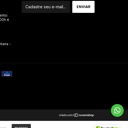
ento:
:00h e
ntana -