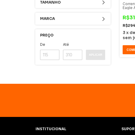
TAMANHO
Corren
Eagle A
Veloci
R$31
MARCA
R$29
3
x
d
PREÇO
sem j
De
Até
COM
APLICAR
INSTITUCIONAL
SUPOR