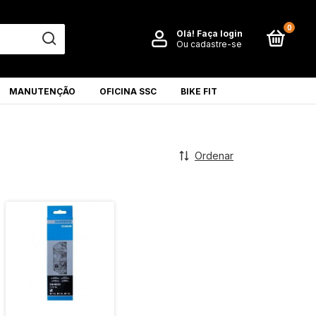
0
Olá!
Faça login
Ou cadastre-se
MANUTENÇÃO
OFICINA SSC
BIKE FIT
Ordenar