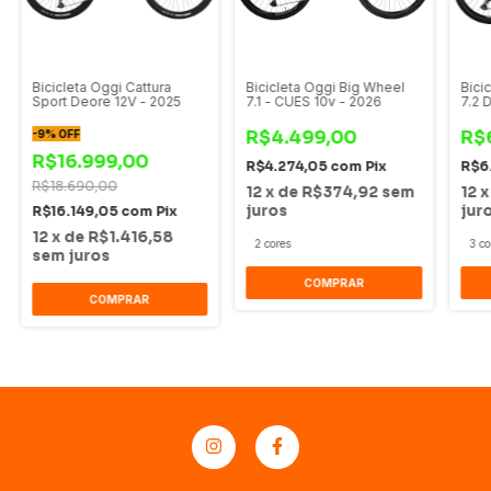
Bicicleta Oggi Cattura
Bicicleta Oggi Big Wheel
Bici
Sport Deore 12V - 2025
7.1 - CUES 10v - 2026
7.2 
R$4.499,00
R$
-
9
%
OFF
R$16.999,00
R$4.274,05
com
Pix
R$6
R$18.690,00
12
x
de
R$374,92
sem
12
juros
jur
R$16.149,05
com
Pix
12
x
de
R$1.416,58
2 cores
3 co
sem juros
COMPRAR
COMPRAR