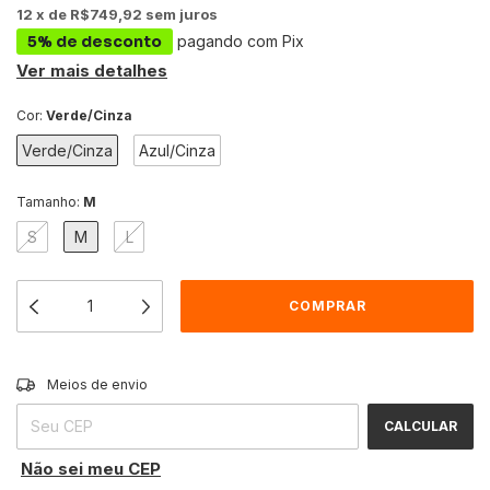
12
x
de
R$749,92
sem juros
5% de desconto
pagando com Pix
Ver mais detalhes
Cor:
Verde/Cinza
Verde/Cinza
Azul/Cinza
Tamanho:
M
S
M
L
Entregas para o CEP:
ALTERAR CEP
Meios de envio
CALCULAR
Não sei meu CEP