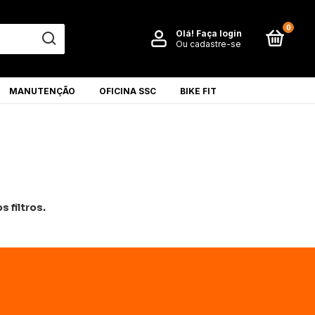
0
Olá!
Faça login
Ou cadastre-se
MANUTENÇÃO
OFICINA SSC
BIKE FIT
 filtros.