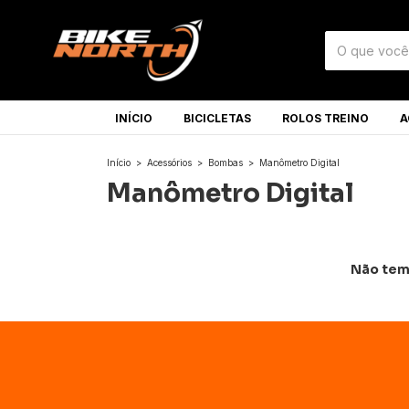
INÍCIO
BICICLETAS
ROLOS TREINO
A
Início
>
Acessórios
>
Bombas
>
Manômetro Digital
Manômetro Digital
Não temo