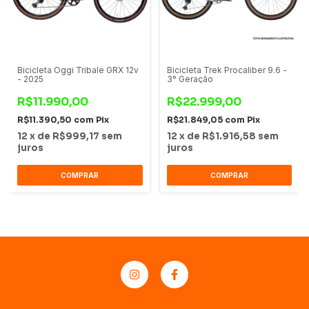
Bicicleta Oggi Tribale GRX 12v
Bicicleta Trek Procaliber 9.6 -
- 2025
3° Geração
R$11.990,00
R$22.999,00
R$11.390,50
com
Pix
R$21.849,05
com
Pix
12
x
de
R$999,17
sem
12
x
de
R$1.916,58
sem
juros
juros
COMPRAR
COMPRAR