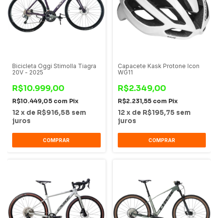
Bicicleta Oggi Stimolla Tiagra
Capacete Kask Protone Icon
20V - 2025
WG11
R$10.999,00
R$2.349,00
R$10.449,05
com
Pix
R$2.231,55
com
Pix
12
x
de
R$916,58
sem
12
x
de
R$195,75
sem
juros
juros
COMPRAR
COMPRAR