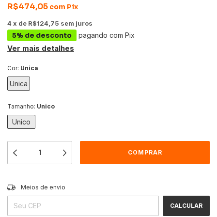
R$474,05
com
Pix
4
x
de
R$124,75
sem juros
5% de desconto
pagando com Pix
Ver mais detalhes
Cor:
Unica
Unica
Tamanho:
Unico
Unico
Entregas para o CEP:
ALTERAR CEP
Meios de envio
CALCULAR