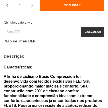
Entregas para o CEP:
ALTERAR CEP
Meios de envio
CALCULAR
Não sei meu CEP
Descrição
Características:
A linha de ciclismo Basic Compression foi
desenvolvida com tecidos exclusivos FLETS®,
proporcionando maior maciez e conforto. Sua
construção com 20% de elastano confere
funcionalidade e compressão ideal com extremo
conforto, características já encontradas nos produtos
FLETS. Possui maior resistente a atritos, reduzindo