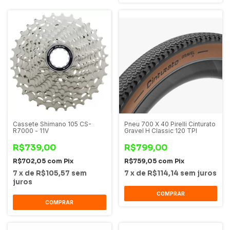
Cassete Shimano 105 CS-
Pneu 700 X 40 Pirelli Cinturato
R7000 - 11V
Gravel H Classic 120 TPI
R$739,00
R$799,00
R$702,05
com
Pix
R$759,05
com
Pix
7
x
de
R$105,57
sem
7
x
de
R$114,14
sem juros
juros
COMPRAR
COMPRAR