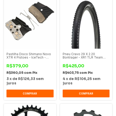
Pastilha Disco Shimano Novo
Pneu Cravo 29 X 2.20
XTR 4 Pistoes - IceTech -
Bontrager - XR1 TLR Team
N04C
Issue
R$379,00
R$425,00
R$360,05
com
Pix
R$403,75
com
Pix
3
x
de
R$126,33
sem
4
x
de
R$106,25
sem
juros
juros
COMPRAR
COMPRAR