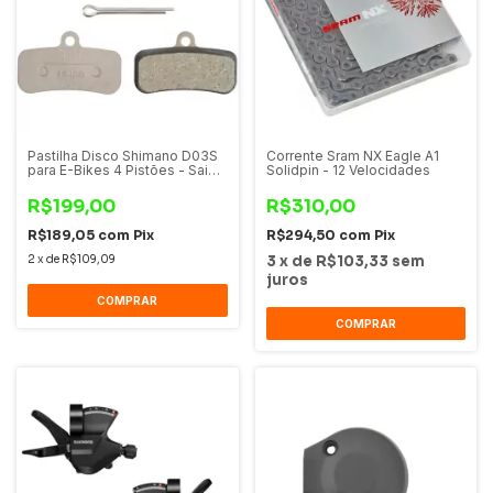
Pastilha Disco Shimano D03S
Corrente Sram NX Eagle A1
para E-Bikes 4 Pistões - Saint
Solidpin - 12 Velocidades
Zee Deore XT
R$199,00
R$310,00
R$189,05
com
Pix
R$294,50
com
Pix
2
x
de
R$109,09
3
x
de
R$103,33
sem
juros
COMPRAR
COMPRAR