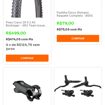
Pastilha Disco Shimano
Raquete Completa - B05S
Pneu Cravo 29 X 2.40
R$79,00
Bontrager - XR3 Team Issue
TLR
R$75,05
com
Pix
R$499,00
COMPRAR
R$474,05
com
Pix
4
x
de
R$124,75
sem
juros
COMPRAR