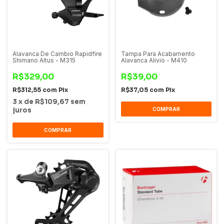
Alavanca De Cambio Rapidfire
Tampa Para Acabamento
Shimano Altus - M315
Alavanca Alivio - M410
R$329,00
R$39,00
R$312,55
com
Pix
R$37,05
com
Pix
3
x
de
R$109,67
sem
juros
COMPRAR
COMPRAR