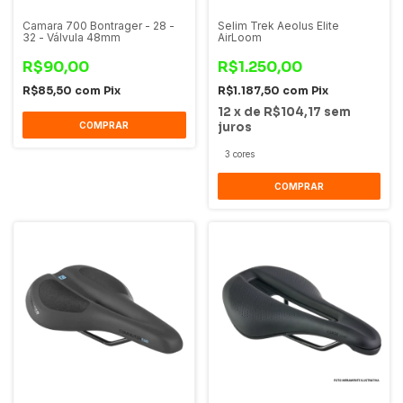
Camara 700 Bontrager - 28 -
Selim Trek Aeolus Elite
32 - Válvula 48mm
AirLoom
R$90,00
R$1.250,00
R$85,50
com
Pix
R$1.187,50
com
Pix
12
x
de
R$104,17
sem
COMPRAR
juros
3 cores
COMPRAR