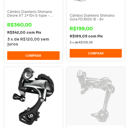
Câmbio Dianteiro Shimano
Deore XT 2x10v E-type -
Câmbio Dianteiro Shimano
M785-E2
Sora FD3500-B - 9v
R$360,00
R$199,00
R$342,00
com
Pix
R$189,05
com
Pix
3
x
de
R$120,00
sem
2
x
de
R$109,09
juros
COMPRAR
COMPRAR