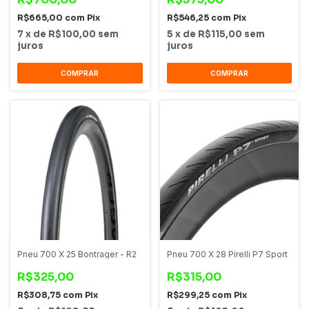
R$665,00
com
Pix
R$546,25
com
Pix
7
x
de
R$100,00
sem
5
x
de
R$115,00
sem
juros
juros
COMPRAR
COMPRAR
Pneu 700 X 25 Bontrager - R2
Pneu 700 X 28 Pirelli P7 Sport
R$325,00
R$315,00
R$308,75
com
Pix
R$299,25
com
Pix