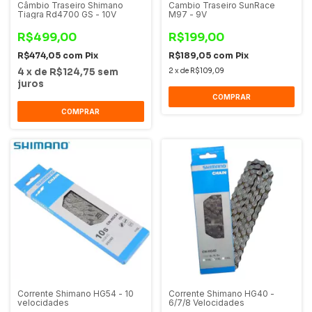
Câmbio Traseiro Shimano
Cambio Traseiro SunRace
Tiagra Rd4700 GS - 10V
M97 - 9V
R$499,00
R$199,00
R$474,05
com
Pix
R$189,05
com
Pix
4
x
de
R$124,75
sem
2
x
de
R$109,09
juros
COMPRAR
COMPRAR
Corrente Shimano HG54 - 10
Corrente Shimano HG40 -
velocidades
6/7/8 Velocidades