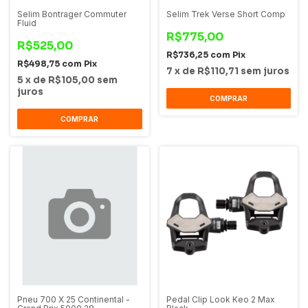
Selim Bontrager Commuter
Selim Trek Verse Short Comp
Fluid
R$775,00
R$525,00
R$736,25
com
Pix
R$498,75
com
Pix
7
x
de
R$110,71
sem juros
5
x
de
R$105,00
sem
juros
COMPRAR
COMPRAR
Pneu 700 X 25 Continental -
Pedal Clip Look Keo 2 Max