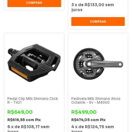
COMPRAR
3
x
de
R$133,00
sem
juros
COMPRAR
Pedal Clip Mtb Shimano Click
Pedivela Mtb Shimano Alivio
R - T421
Octalink - 9v - M4000
R$649,00
R$499,00
R$616,55
com
Pix
R$474,05
com
Pix
6
x
de
R$108,17
sem
4
x
de
R$124,75
sem
juros
juros