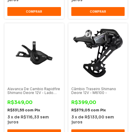
COMPRAR
COMPRAR
Alavanca De Cambio Rapidfire
Câmbio Traseiro Shimano
Shimano Deore 12V - Lado
Deore 12V - M6100 -
Direito - M6100 -
R$349,00
R$399,00
R$331,55
com
Pix
R$379,05
com
Pix
3
x
de
R$116,33
sem
3
x
de
R$133,00
sem
juros
juros