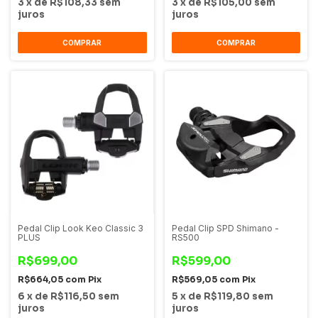
3
x
de
R$108,33
sem
3
x
de
R$105,00
sem
juros
juros
COMPRAR
COMPRAR
Pedal Clip Look Keo Classic 3
Pedal Clip SPD Shimano -
PLUS
RS500
R$699,00
R$599,00
R$664,05
com
Pix
R$569,05
com
Pix
6
x
de
R$116,50
sem
5
x
de
R$119,80
sem
juros
juros