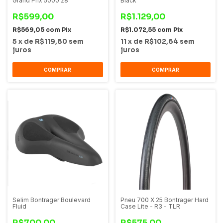
Grand Prix 5000 28
Black
R$599,00
R$1.129,00
R$569,05
com
Pix
R$1.072,55
com
Pix
5
x
de
R$119,80
sem
11
x
de
R$102,64
sem
juros
juros
COMPRAR
COMPRAR
Selim Bontrager Boulevard
Pneu 700 X 25 Bontrager Hard
Fluid
Case Lite - R3 - TLR
R$700,00
R$575,00