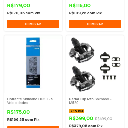
R$179,00
R$115,00
R$170,05
com
Pix
R$109,25
com
Pix
COMPRAR
COMPRAR
Corrente Shimano HG53 - 9
Pedal Clip Mtb Shimano -
Velocidades
M520
R$175,00
-
20
%
OFF
R$399,00
R$499,00
R$166,25
com
Pix
R$379,05
com
Pix