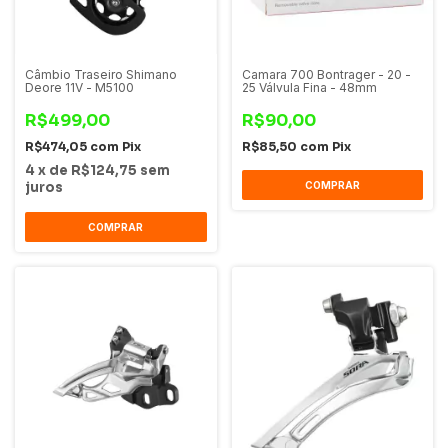
Câmbio Traseiro Shimano
Camara 700 Bontrager - 20 -
Deore 11V - M5100
25 Válvula Fina - 48mm
R$499,00
R$90,00
R$474,05
com
Pix
R$85,50
com
Pix
4
x
de
R$124,75
sem
juros
COMPRAR
COMPRAR